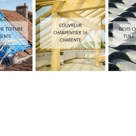
COUVREUR
 TOITURE
DEVIS CH
CHARPENTIER 16
NTE
TUILE 1
CHARENTE