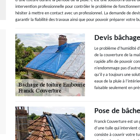
d’une toiture durant la période de la pluie. C’est une solution à durée 
intervention professionnelle pour contrôler le problème de fonctionn
hésiter à mettre en contact avec un professionnel. La demande de devis 
garantir la fiabilité des travaux ainsi que pour pouvoir préparer votre b
Devis bâchage
Le problème d’humidité d’
de la couverture de la ma
rapide afin de pouvoir cont
n’endommage pas d’autre p
qu’il y a toujours une sol
eaux de la pluie à l’intér
faisable seulement en pré
Pose de bâche 
Franck Couverture est un 
d’une tuile qui intervient
consiste à couvrir votre t