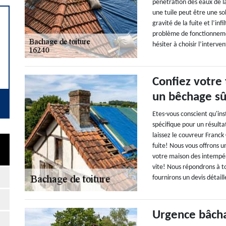
pénétration des eaux de la
une tuile peut être une so
gravité de la fuite et l’inf
problème de fonctionnement
hésiter à choisir l’interve
Confiez votre
un bêchage sûr
Etes-vous conscient qu'ins
spécifique pour un résulta
laissez le couvreur Franck
fuite! Nous vous offrons 
votre maison des intempér
vite! Nous répondrons à t
fournirons un devis détaill
Urgence bâcha