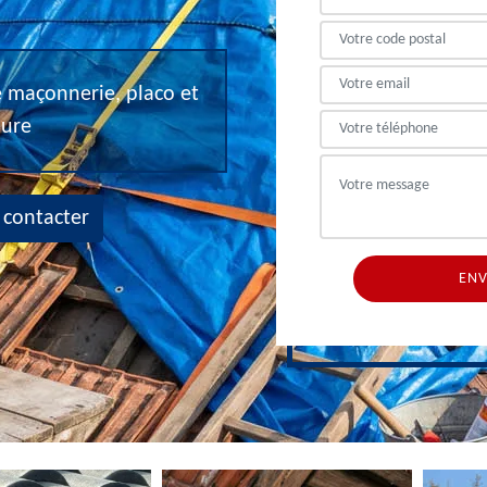
de maçonnerie, placo et
eure
 contacter