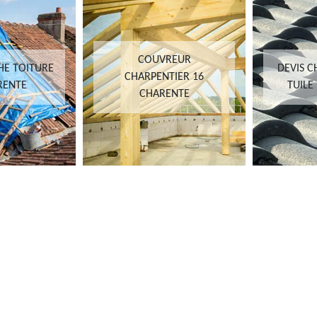
COUVREUR
HE TOITURE
DEVIS 
CHARPENTIER 16
RENTE
TUILE
CHARENTE