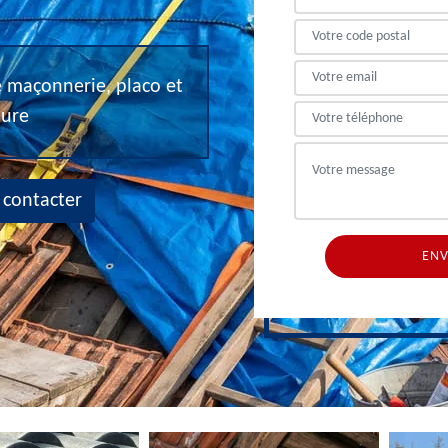
de maçonnerie, placo et
eure
 contacter