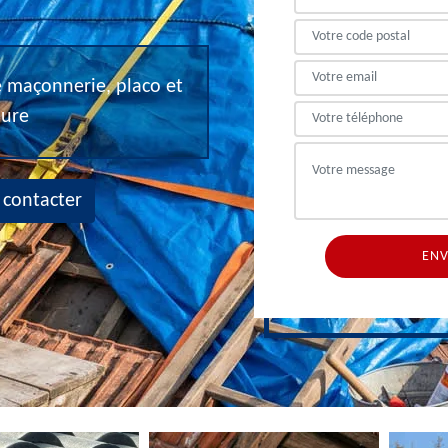
de maçonnerie, placo et
eure
 contacter