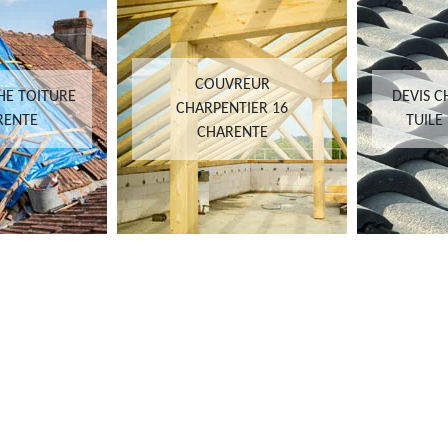
COUVREUR
HE TOITURE
DEVIS 
CHARPENTIER 16
RENTE
TUILE
CHARENTE