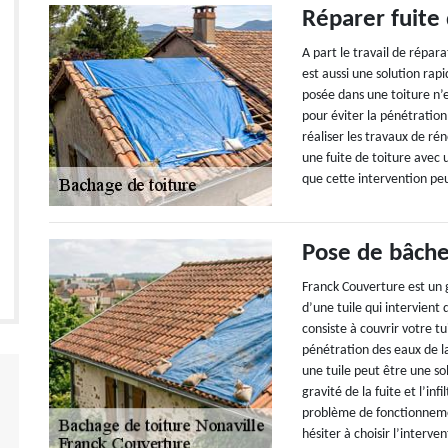
Réparer fuite
A part le travail de répara
est aussi une solution ra
posée dans une toiture n’e
pour éviter la pénétration
réaliser les travaux de ré
une fuite de toiture avec
que cette intervention pe
Pose de bâche 
Franck Couverture est un 
d’une tuile qui intervient 
consiste à couvrir votre t
pénétration des eaux de la
une tuile peut être une so
gravité de la fuite et l’inf
problème de fonctionnement
hésiter à choisir l’interve