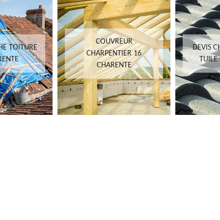
COUVREUR
HE TOITURE
DEVIS 
CHARPENTIER 16
RENTE
TUILE
CHARENTE