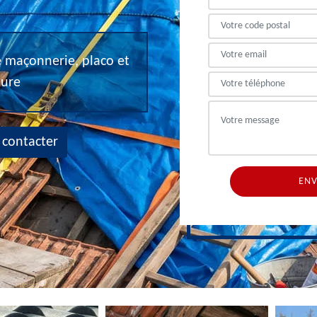
de maçonnerie, placo et
eure
 contacter