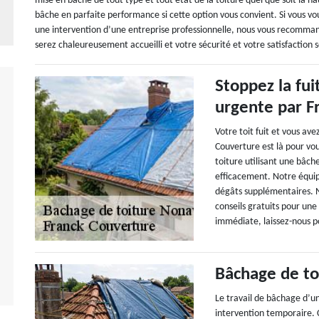
mise en bâche de tout type et tout état de la toiture quel que soit la
bâche en parfaite performance si cette option vous convient. Si vous v
une intervention d’une entreprise professionnelle, nous vous recomman
serez chaleureusement accueilli et votre sécurité et votre satisfaction s
Stoppez la fui
urgente par F
Votre toit fuit et vous av
Couverture est là pour vou
toiture utilisant une bâch
efficacement. Notre équip
dégâts supplémentaires. N
conseils gratuits pour une
immédiate, laissez-nous p
Bâchage de to
Le travail de bâchage d’un
intervention temporaire. 