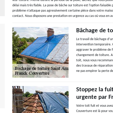
leur toiture. Même durant la période de la pluie, sachez que nous pouvon
délai mais très fiable. La pose de bâche sur toiture est l’option faisable 
problème n’attaque pas agressivement certaine pièce dans votre maison.
contact. Nous disposons une prestation en urgence au cas où vous en a
Bâchage de to
Le travail de bâchage d’un
intervention temporaire. 
aggraver le problème de f
changement de toiture. Al
toit, nous vous recommand
des travaux de réparation
ne pas empirer la perte d
Stoppez la fui
urgente par F
Votre toit fuit et vous av
Couverture est là pour vou