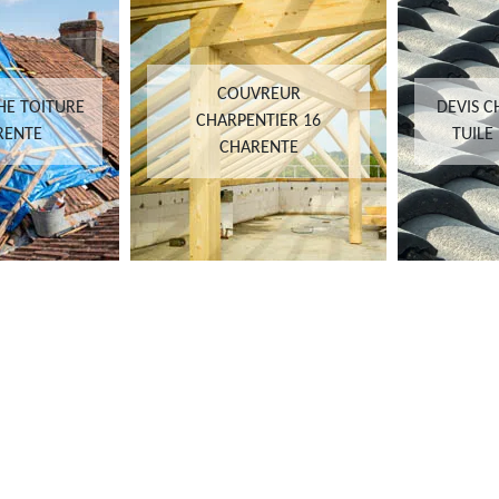
COUVREUR
HE TOITURE
DEVIS 
CHARPENTIER 16
RENTE
TUILE
CHARENTE