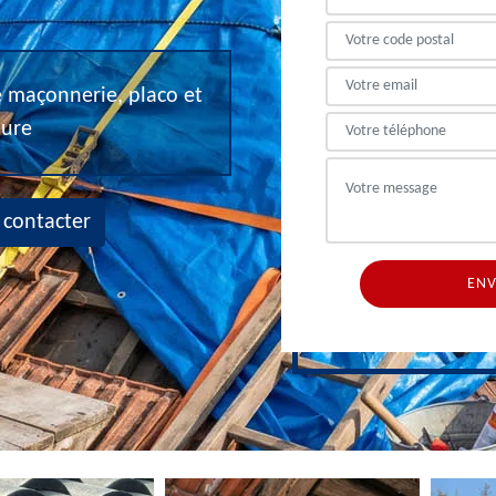
de maçonnerie, placo et
eure
 contacter