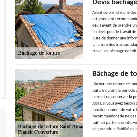
Devis bâchage
Avant de prendre une décis
est vivement recommandé d
devis avant de prendre un
un devis pour le travail de
juste de donner une inform
la nature des travaux adap
travail de bâchage de toi
Bâchage de to
Bâcher une toiture est une
toiture durant la période 
permet de conserver la pe
Alors, si vous avez besoi
fonctionnement de votre t
recommandons de ne pas hé
toit fait partie une interv
de garantir la fiabilité de