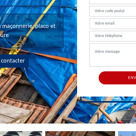
de maçonnerie, placo et
eure
 contacter