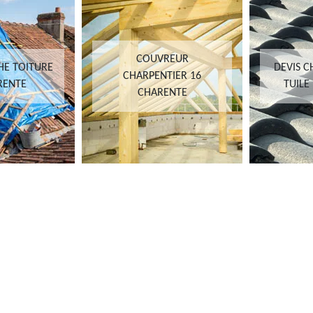
COUVREUR
HE TOITURE
DEVIS 
CHARPENTIER 16
RENTE
TUILE
CHARENTE