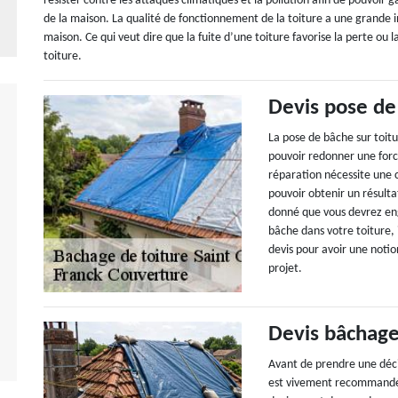
résister contre les attaques climatiques et la pollution afin de pouvoir 
de la maison. La qualité de fonctionnement de la toiture a une grande inf
maison. Ce qui veut dire que la fuite d’une toiture favorise la perte ou 
toiture.
Devis pose de
La pose de bâche sur toit
pouvoir redonner une forc
réparation nécessite une 
pouvoir obtenir un résulta
donné que vous devrez eng
bâche dans votre toiture,
devis pour avoir une noti
projet.
Devis bâchage
Avant de prendre une décis
est vivement recommandé d