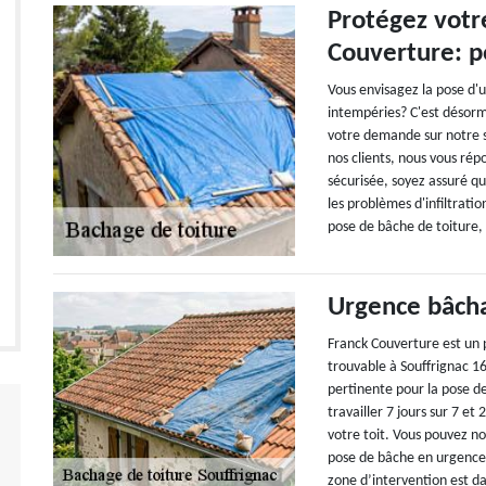
Protégez votre
Couverture: p
Vous envisagez la pose d'
intempéries? C'est désor
votre demande sur notre s
nos clients, nous vous ré
sécurisée, soyez assuré qu
les problèmes d'infiltrati
pose de bâche de toiture, 
Urgence bâcha
Franck Couverture est un 
trouvable à Souffrignac 1
pertinente pour la pose d
travailler 7 jours sur 7 e
votre toit. Vous pouvez no
pose de bâche en urgence. 
zone d’intervention est da