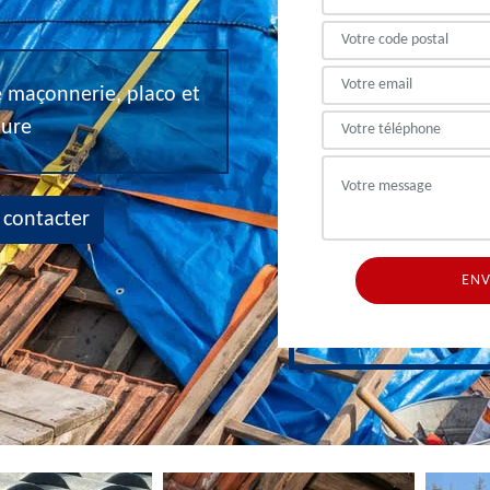
de maçonnerie, placo et
eure
 contacter