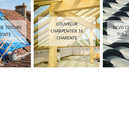
COUVREUR
HE TOITURE
DEVIS 
CHARPENTIER 16
RENTE
TUILE
CHARENTE