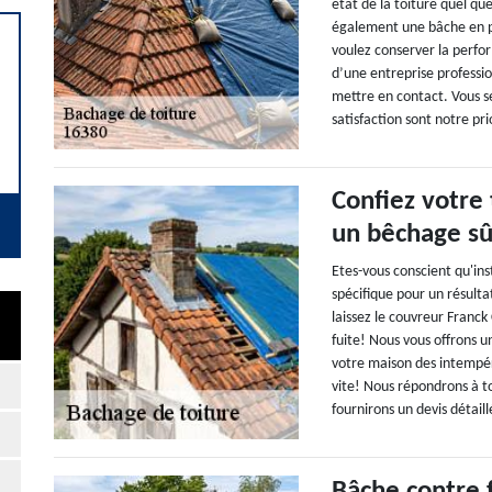
état de la toiture quel qu
également une bâche en pa
voulez conserver la perfo
d’une entreprise professi
mettre en contact. Vous s
satisfaction sont notre pri
Confiez votre
un bêchage sûr
Etes-vous conscient qu'ins
spécifique pour un résultat
laissez le couvreur Franck
fuite! Nous vous offrons 
votre maison des intempér
vite! Nous répondrons à t
fournirons un devis détaill
Bâche contre f