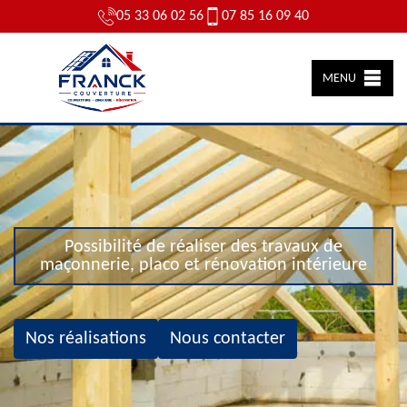
05 33 06 02 56
07 85 16 09 40
MENU
Possibilité de réaliser des travaux de
maçonnerie, placo et rénovation intérieure
Nos réalisations
Nous contacter