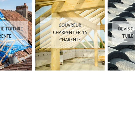
COUVREUR
HE TOITURE
DEVIS 
CHARPENTIER 16
RENTE
TUILE
CHARENTE