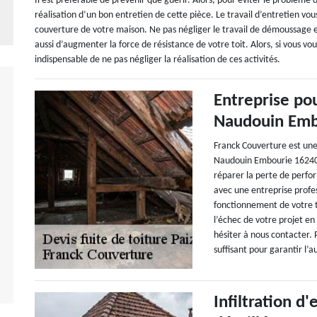
Il est préférable de prévenir que guérir. Alors, pour éviter le problème d’
réalisation d’un bon entretien de cette pièce. Le travail d’entretien vous
couverture de votre maison. Ne pas négliger le travail de démoussage 
aussi d’augmenter la force de résistance de votre toit. Alors, si vous vou
indispensable de ne pas négliger la réalisation de ces activités.
Entreprise po
Naudouin Emb
Franck Couverture est une 
Naudouin Embourie 16240. 
réparer la perte de perfo
avec une entreprise profess
fonctionnement de votre to
l’échec de votre projet e
hésiter à nous contacter.
suffisant pour garantir l’
Infiltration d