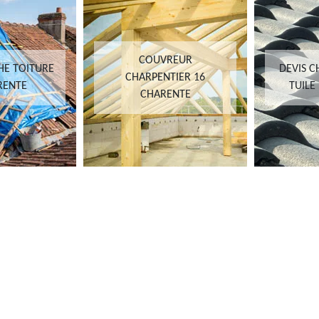
COUVREUR
HE TOITURE
DEVIS 
CHARPENTIER 16
RENTE
TUILE
CHARENTE