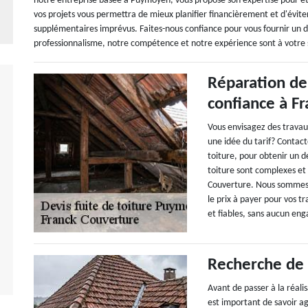
notre entreprise basée à Puymoyen, vous propose son expertise pour établ
vos projets vous permettra de mieux planifier financièrement et d'évit
supplémentaires imprévus. Faites-nous confiance pour vous fournir un dev
professionnalisme, notre compétence et notre expérience sont à votre s
Réparation de 
confiance à F
Vous envisagez des travaux
une idée du tarif? Contac
toiture, pour obtenir un de
toiture sont complexes et 
Couverture. Nous sommes l
le prix à payer pour vos t
et fiables, sans aucun en
Recherche de f
Avant de passer à la réalis
est important de savoir ag