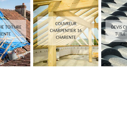
COUVREUR
HE TOITURE
DEVIS 
CHARPENTIER 16
RENTE
TUILE
CHARENTE