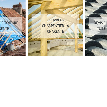
COUVREUR
HE TOITURE
DEVIS 
CHARPENTIER 16
RENTE
TUILE
CHARENTE