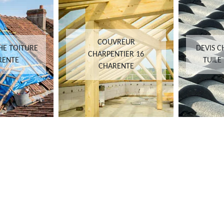
COUVREUR
HE TOITURE
DEVIS 
CHARPENTIER 16
RENTE
TUILE
CHARENTE