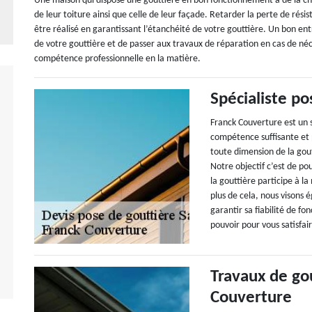
Une maison qui dispose une gouttière en bon fonctionnement a de la ch
de leur toiture ainsi que celle de leur façade. Retarder la perte de rési
être réalisé en garantissant l’étanchéité de votre gouttière. Un bon entr
de votre gouttière et de passer aux travaux de réparation en cas de néc
compétence professionnelle en la matière.
Spécialiste po
Franck Couverture est un 
compétence suffisante et p
toute dimension de la gout
Notre objectif c’est de po
la gouttière participe à l
plus de cela, nous visons 
garantir sa fiabilité de f
pouvoir pour vous satisfair
Travaux de gou
Couverture