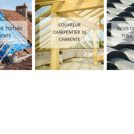
COUVREUR
HE TOITURE
DEVIS 
CHARPENTIER 16
RENTE
TUILE
CHARENTE