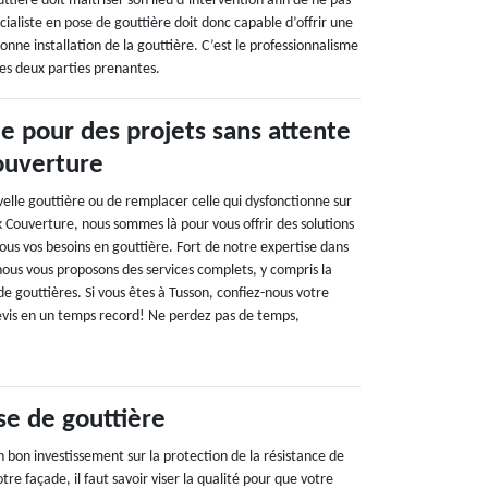
uttière doit maitriser son lieu d’intervention afin de ne pas
ialiste en pose de gouttière doit donc capable d’offrir une
onne installation de la gouttière. C’est le professionnalisme
les deux parties prenantes.
e pour des projets sans attente
ouverture
velle gouttière ou de remplacer celle qui dysfonctionne sur
k Couverture, nous sommes là pour vous offrir des solutions
tous vos besoins en gouttière. Fort de notre expertise dans
nous vous proposons des services complets, y compris la
 gouttières. Si vous êtes à Tusson, confiez-nous votre
evis en un temps record! Ne perdez pas de temps,
se de gouttière
 bon investissement sur la protection de la résistance de
otre façade, il faut savoir viser la qualité pour que votre