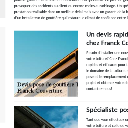
pouvoir garantir la fiabilité d’intervention. Un spécialiste en pose de go
provoquer des accidents au client ou encore moins au voisinage. Un spéc
prestation réalisable dans un meilleur délai mais avec un garanti de la b
d’un installateur de gouttière qui instaure le climat de confiance entre 
Un devis rapid
chez Franck C
Besoin d'installer une nou
votre toiture? Chez Franc
rapides et efficaces pour 
le domaine de la toiture, 
pose et le remplacement de
projet et obtenez votre d
contactez-nous!
Spécialiste po
Tant que vous effectuez un
votre toiture et celle de v