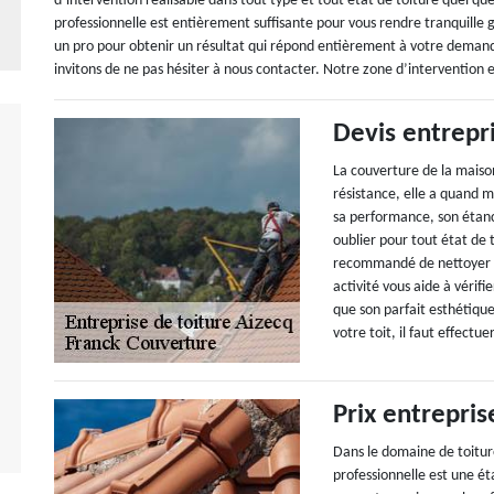
d’intervention réalisable dans tout type et tout état de toiture quel q
professionnelle est entièrement suffisante pour vous rendre tranquille gr
un pro pour obtenir un résultat qui répond entièrement à votre deman
invitons de ne pas hésiter à nous contacter. Notre zone d’intervention es
Devis entrepr
La couverture de la maison
résistance, elle a quand 
sa performance, son étanch
oublier pour tout état de t
recommandé de nettoyer vo
activité vous aide à vérifi
que son parfait esthétiqu
votre toit, il faut effect
Prix entrepris
Dans le domaine de toiture
professionnelle est une é