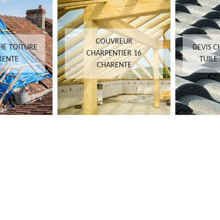
COUVREUR
 TOITURE
DEVIS CH
CHARPENTIER 16
NTE
TUILE 1
CHARENTE