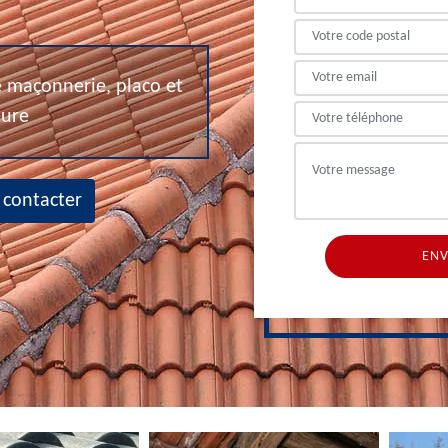
de maçonnerie, placo et
eure
 contacter