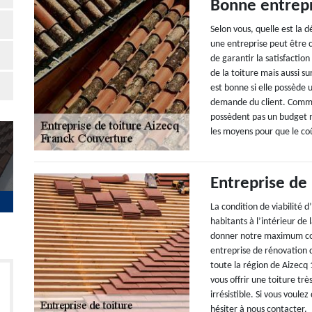
Bonne entrepr
Selon vous, quelle est la 
une entreprise peut être
de garantir la satisfactio
de la toiture mais aussi s
est bonne si elle possède 
demande du client. Comme
possèdent pas un budget n
les moyens pour que le coû
Entreprise de
La condition de viabilité 
habitants à l’intérieur d
donner notre maximum com
entreprise de rénovation d
toute la région de Aizecq
vous offrir une toiture tr
irrésistible. Si vous voule
hésiter à nous contacter.