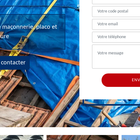
de maçonnerie, placo et
eure
 contacter