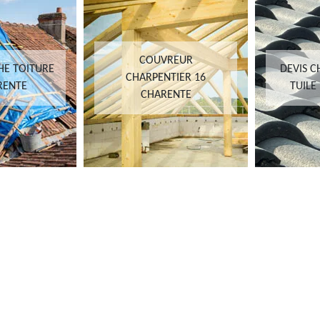
COUVREUR
HE TOITURE
DEVIS 
CHARPENTIER 16
RENTE
TUILE
CHARENTE