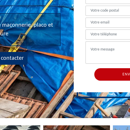
de maçonnerie, placo et
eure
 contacter