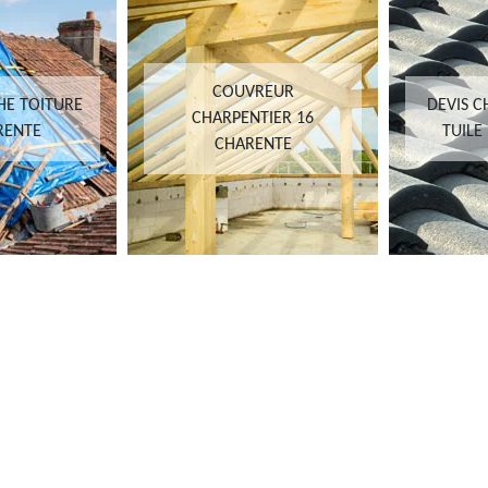
COUVREUR
HE TOITURE
DEVIS 
CHARPENTIER 16
RENTE
TUILE
CHARENTE