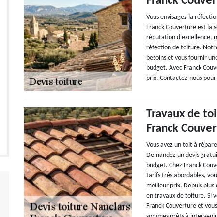
Franck Couver
Vous envisagez la réfecti
Franck Couverture est la 
réputation d'excellence, n
réfection de toiture. Notr
besoins et vous fournir un
budget. Avec Franck Couve
prix. Contactez-nous pour 
Travaux de toi
Franck Couver
Vous avez un toit à répare
Demandez un devis gratuit
budget. Chez Franck Couve
tarifs très abordables, vo
meilleur prix. Depuis plu
en travaux de toiture. Si 
Franck Couverture et vous 
sommes prêts à interveni