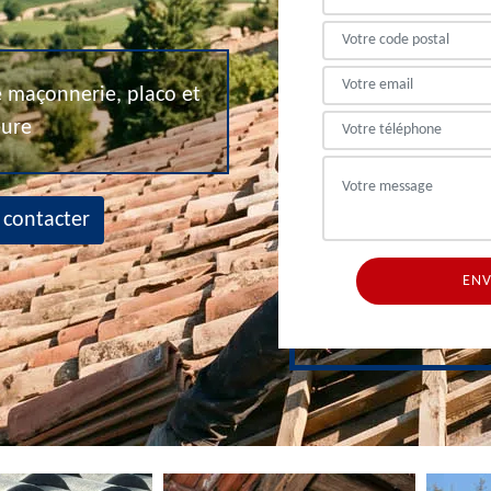
de maçonnerie, placo et
eure
 contacter