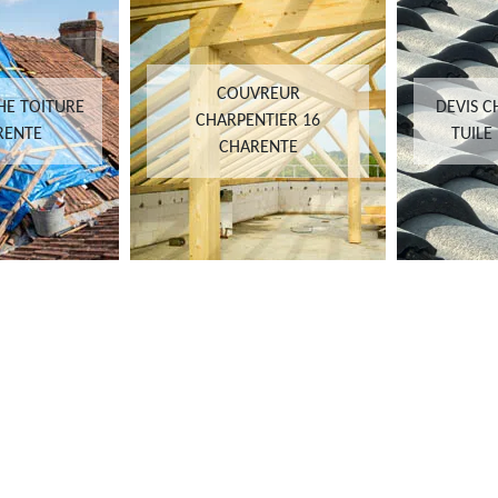
COUVREUR
HE TOITURE
DEVIS 
CHARPENTIER 16
RENTE
TUILE
CHARENTE